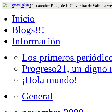
oso's
log
S
B
[Just another Blogs de la Universitat de València w
Inicio
Blogs!!!
Información
Los primeros periódico
Progreso21, un digno r
¡Hola mundo!
General